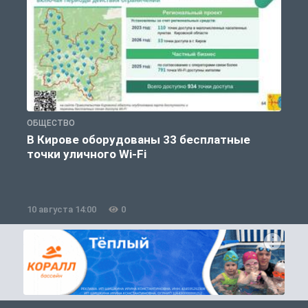
ОБЩЕСТВО
П
В Кирове оборудованы 33 бесплатные
точки уличного Wi-Fi
10 августа 14:00
0
1