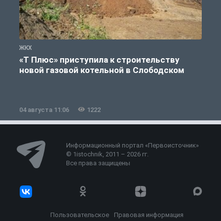
ЖКХ
Ж
«Т Плюс» приступила к строительству
новой газовой котельной в Слободском
04 августа 11:06
1222
0
Информационный портал «Первоисточник»
© 1istochnik, 2011 – 2026 гг.
Все права защищены
Пользовательское
Правовая информация