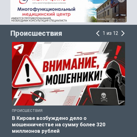
Происшествия
1 из 12
ПРОИСШЕСТВИЯ
П
В Кирове возбуждено дело о
мошенничестве на сумму более 320
миллионов рублей