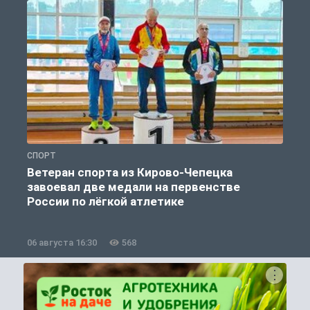
СПОРТ
С
Ветеран спорта из Кирово-Чепецка
завоевал две медали на первенстве
России по лёгкой атлетике
06 августа 16:30
568
0