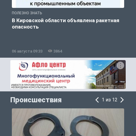
ПОЛЕЗНО ЗНАТЬ
Т
В Кировской области объявлена ракетная
опасность
06 августа 09:33
3864
0
Происшествия
1 из 12