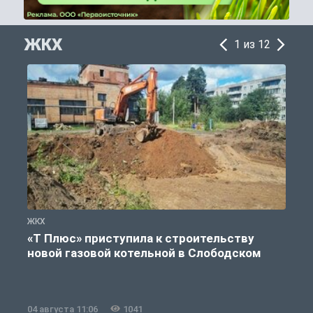
ЖКХ
1 из 12
ЖКХ
Ж
«Т Плюс» приступила к строительству
новой газовой котельной в Слободском
04 августа 11:06
1041
0