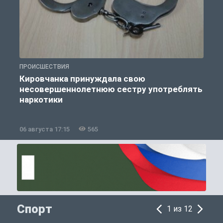
ПРОИСШЕСТВИЯ
П
Кировчанка принуждала свою
несовершеннолетнюю сестру употреблять
к
наркотики
06 августа 17:15
565
0
Спорт
1 из 12