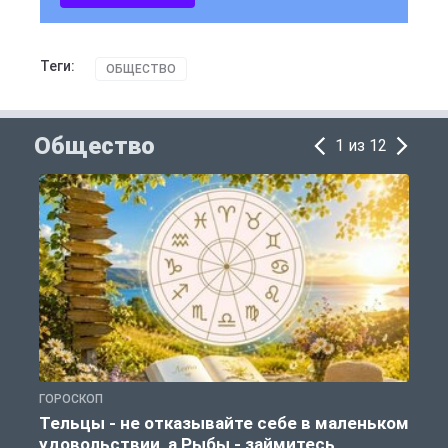
Теги:
ОБЩЕСТВО
Общество
1 из 12
ГОРОСКОП
О
Тельцы - не отказывайте себе в маленьком
удовольствии, а Рыбы - займитесь