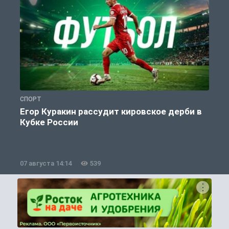
СПОРТ
С
Егор Куракин рассудит кировское дерби в
Кубке России
«
07 августа 14:14
539
0