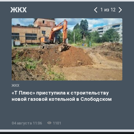
ЖКХ
1 из 12
ЖКХ
Ж
«Т Плюс» приступила к строительству
новой газовой котельной в Слободском
04 августа 11:06
1101
0