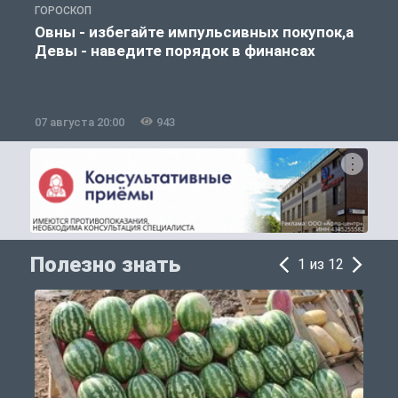
ГОРОСКОП
П
Овны - избегайте импульсивных покупок,а
Девы - наведите порядок в финансах
07 августа 20:00
943
0
Полезно знать
1 из 12