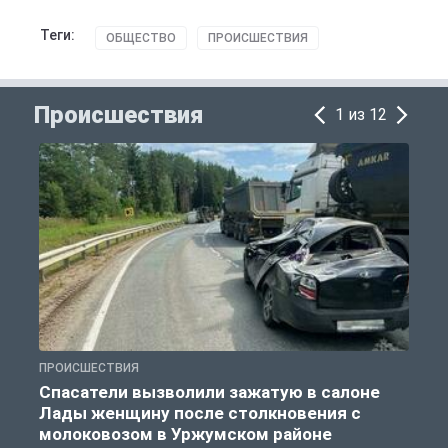
Теги:
ОБЩЕСТВО
ПРОИСШЕСТВИЯ
Происшествия
1 из 12
ПРОИСШЕСТВИЯ
П
Спасатели вызволили зажатую в салоне
Лады женщину после столкновения с
молоковозом в Уржумском районе