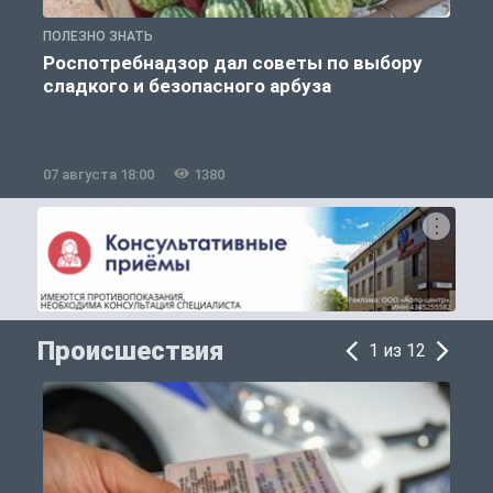
ПОЛЕЗНО ЗНАТЬ
П
Роспотребнадзор дал советы по выбору
сладкого и безопасного арбуза
07 августа 18:00
1380
0
Происшествия
1 из 12