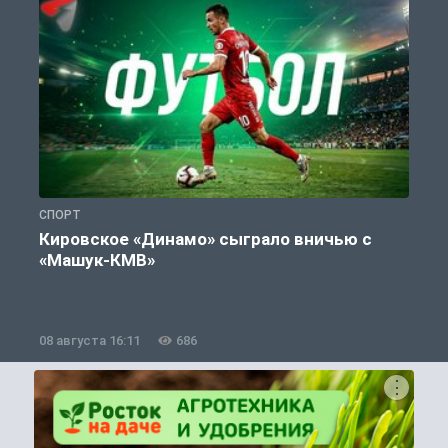
СПОРТ
С
Кировское «Динамо» сыграло вничью с
«Машук-КМВ»
в
08 августа 16:11
686
0