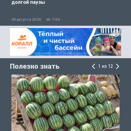
долгой паузы
08 августа 20:00
1134
0
Полезно знать
1 из 12