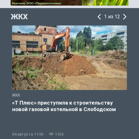
ЖКХ
1 из 12
ЖКХ
Ж
«Т Плюс» приступила к строительству
новой газовой котельной в Слободском
04 августа 11:06
1154
0