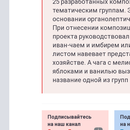
25 разработанных компо
тематическим группам. Э
основании органолептич
При отнесении композици
проекта руководствовал
иван-чаем и имбирем ил
листом навевает предст
хозяйстве. А чага с мел
яблоками и ванилью выз
название одной из групп 
Подписывайтесь
Под
на наш канал
на 