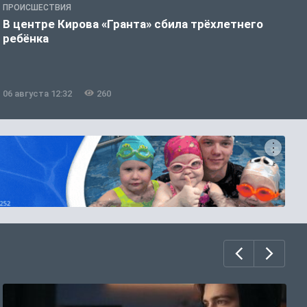
ПРОИСШЕСТВИЯ
П
В центре Кирова «Гранта» сбила трёхлетнего
В
ребёнка
е
06 августа 12:32
260
0