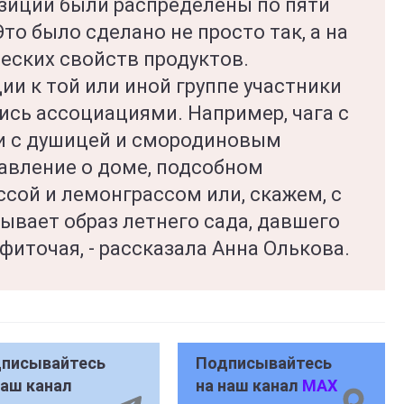
зиций были распределены по пяти
то было сделано не просто так, а на
еских свойств продуктов.
и к той или иной группе участники
ись ассоциациями. Например, чага с
и с душицей и смородиновым
авление о доме, подсобном
иссой и лемонграссом или, скажем, с
ывает образ летнего сада, давшего
фиточая, - рассказала Анна Олькова.
писывайтесь
Подписывайтесь
наш канал
на наш канал
MAX