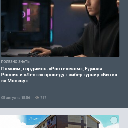
ПОЛЕЗНО ЗНАТЬ
П
Помним, гордимся: «Ростелеком», Единая
А
Россия и «Леста» проведут кибертурнир «Битва
о
за Москву»
05 августа 15:56
717
0