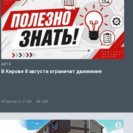
АВТО
П
В Кирове 8 августа ограничат движение
В
о
07 августа 11:30
643
0