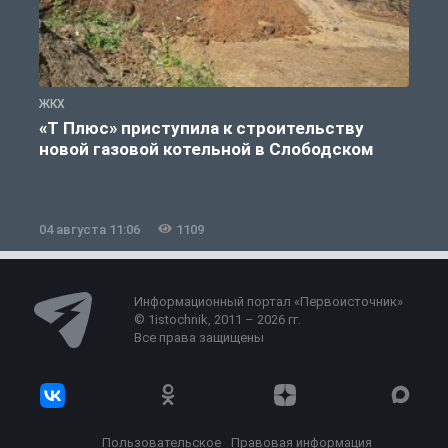
ЖКХ
Ж
«Т Плюс» приступила к строительству
новой газовой котельной в Слободском
04 августа 11:06
1109
0
Информационный портал «Первоисточник»
© 1istochnik, 2011 – 2026 гг.
Все права защищены
Пользовательское
Правовая информация