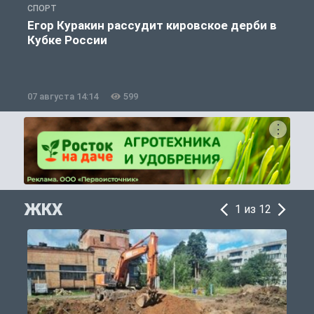
СПОРТ
С
Егор Куракин рассудит кировское дерби в
Кубке России
«
07 августа 14:14
599
0
ЖКХ
1 из 12