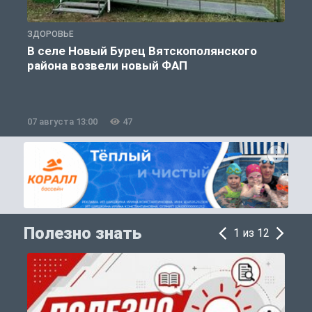
ЗДОРОВЬЕ
О
В селе Новый Бурец Вятскополянского
района возвели новый ФАП
07 августа 13:00
47
0
Полезно знать
1 из 12