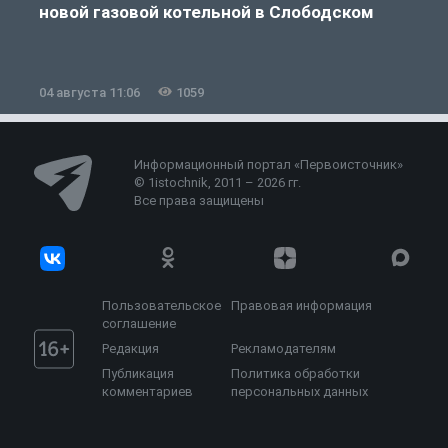
новой газовой котельной в Слободском
04 августа 11:06
1059
0
Информационный портал «Первоисточник»
© 1istochnik, 2011 – 2026 гг.
Все права защищены
Пользовательское
Правовая информация
соглашение
Редакция
Рекламодателям
Публикация
Политика обработки
комментариев
персональных данных