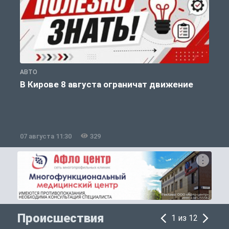
АВТО
П
В Кирове 8 августа ограничат движение
07 августа 11:30
329
0
Происшествия
1 из 12