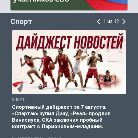
Спорт
1 из 12
СПОРТ
С
Спортивный дайджест за 7 августа.
«Спартак» купил Даку, «Реал» продлил
Винисиуса, СКА заключил пробный
контракт с Ларионовым-младшим.