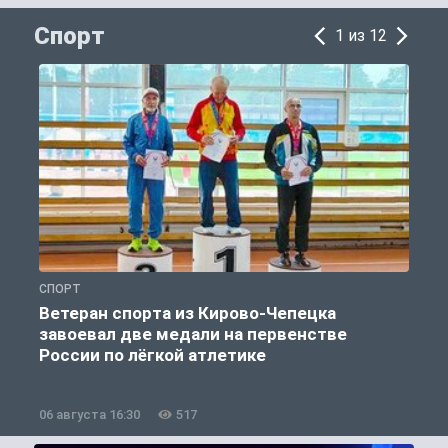
Спорт
1 из 12
СПОРТ
С
Ветеран спорта из Кирово-Чепецка
завоевал две медали на первенстве
России по лёгкой атлетике
06 августа 16:30
517
0