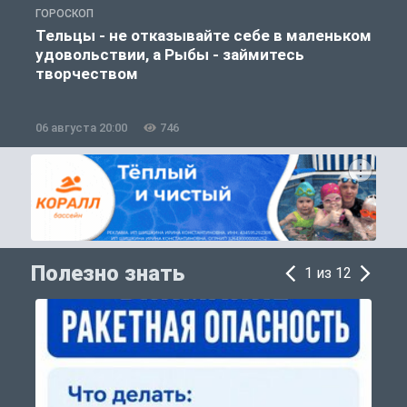
ГОРОСКОП
О
Тельцы - не отказывайте себе в маленьком
удовольствии, а Рыбы - займитесь
творчеством
06 августа 20:00
746
0
Полезно знать
1 из 12