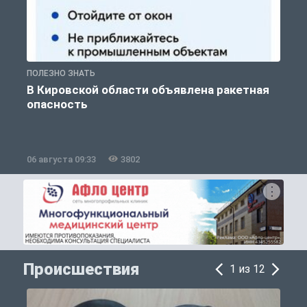
ПОЛЕЗНО ЗНАТЬ
Т
В Кировской области объявлена ракетная
опасность
06 августа 09:33
3802
0
Происшествия
1 из 12