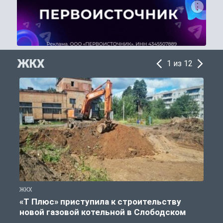
ЖКХ
1 из 12
ЖКХ
Ж
«Т Плюс» приступила к строительству
новой газовой котельной в Слободском