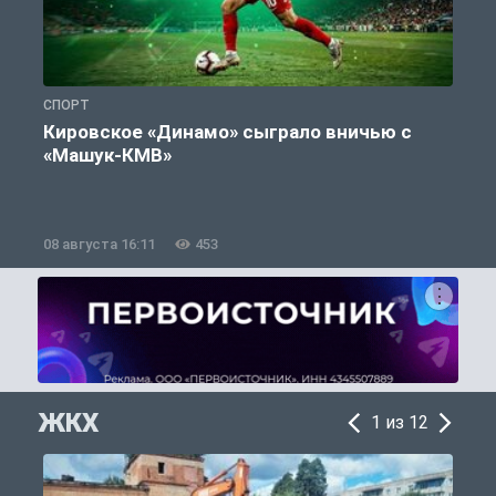
СПОРТ
С
Кировское «Динамо» сыграло вничью с
«Машук-КМВ»
в
08 августа 16:11
453
0
ЖКХ
1 из 12