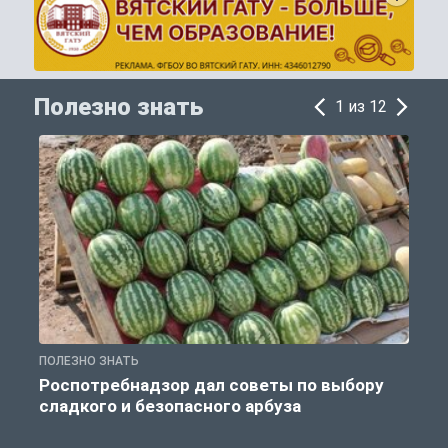
Полезно знать
1 из 12
ПОЛЕЗНО ЗНАТЬ
П
Роспотребнадзор дал советы по выбору
сладкого и безопасного арбуза