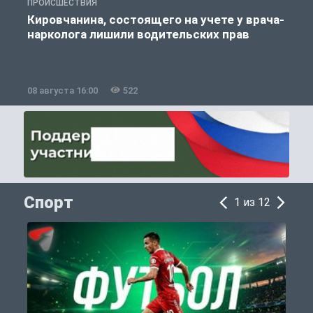
ПРОИСШЕСТВИЯ
П
Кировчанина, состоящего на учете у врача-
нарколога лишили водительских прав
08 августа 16:00
522
0
Спорт
1 из 12