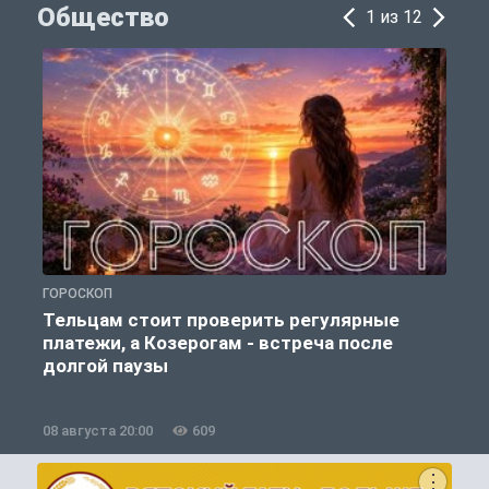
Общество
1 из 12
ГОРОСКОП
О
Тельцам стоит проверить регулярные
платежи, а Козерогам - встреча после
долгой паузы
08 августа 20:00
609
0