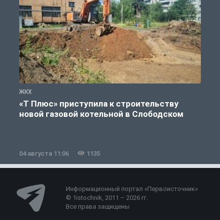
ЖКХ
Ж
«Т Плюс» приступила к строительству
новой газовой котельной в Слободском
04 августа 11:06
1135
0
Информационный портал «Первоисточник»
© 1istochnik, 2011 – 2026 гг.
Все права защищены