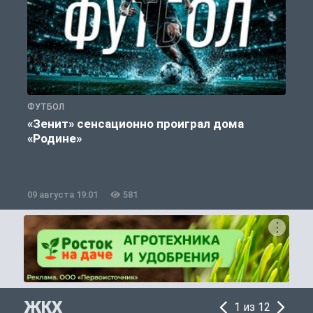
ФУТБОЛ
С
«Зенит» сенсационно проиграл дома
«Родине»
09 августа 19:01
581
0
ЖКХ
1 из 12