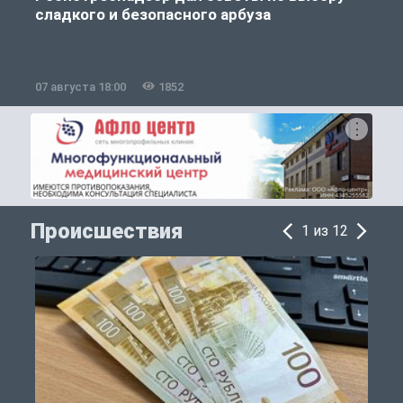
сладкого и безопасного арбуза
07 августа 18:00
1852
0
Происшествия
1 из 12