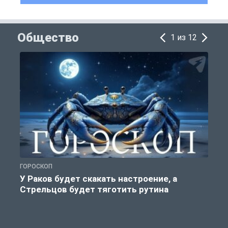
Общество
1 из 12
ГОРОСКОП
О
У Раков будет скакать настроение, а
Стрельцов будет тяготить рутина