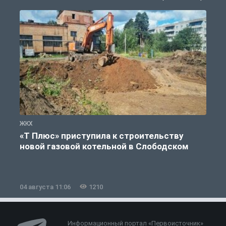
ЖКХ
Ж
«Т Плюс» приступила к строительству
новой газовой котельной в Слободском
04 августа 11:06
1210
0
Информационный портал «Первоисточник»