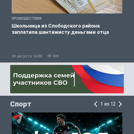
ПРОИСШЕСТВИЯ
П
Школьница из Слободского района
К
заплатила шантажисту деньгами отца
09 августа 14:00
900
0
Спорт
1 из 12