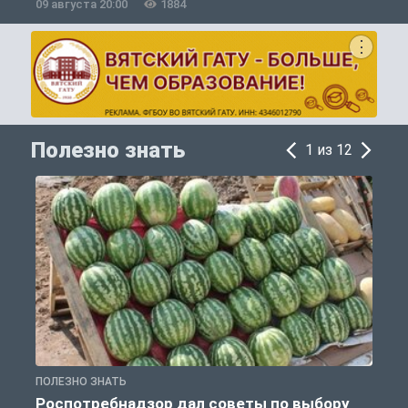
09 августа 20:00
1884
0
Полезно знать
1 из 12
ПОЛЕЗНО ЗНАТЬ
П
Роспотребнадзор дал советы по выбору