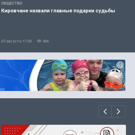
ОБЩЕСТВО
Э
Кировчане назвали главные подарки судьбы
В
о
07 августа 17:00
486
0