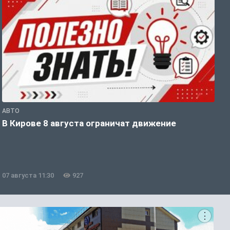
АВТО
П
В Кирове 8 августа ограничат движение
В
о
07 августа 11:30
927
0