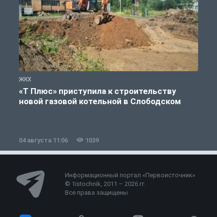
ЖКХ
Ж
«Т Плюс» приступила к строительству
новой газовой котельной в Слободском
04 августа 11:06
1039
0
Информационный портал «Первоисточник»
© 1istochnik, 2011 – 2026 гг.
Все права защищены