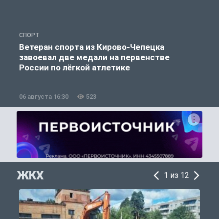
СПОРТ
С
Ветеран спорта из Кирово-Чепецка
завоевал две медали на первенстве
России по лёгкой атлетике
06 августа 16:30
523
0
ЖКХ
1 из 12