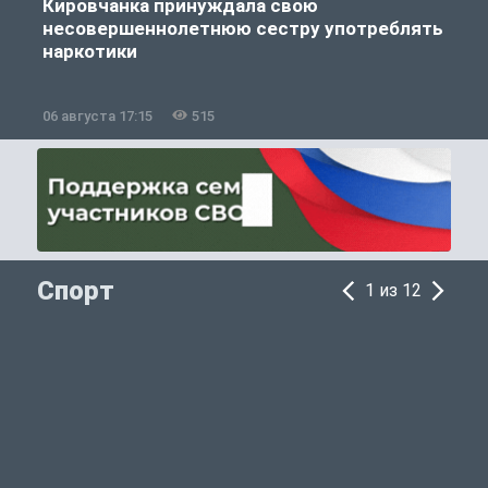
Кировчанка принуждала свою
несовершеннолетнюю сестру употреблять
к
наркотики
06 августа 17:15
515
0
Спорт
1 из 12