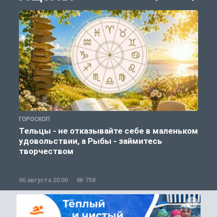
ГОРОСКОП
О
Тельцы - не отказывайте себе в маленьком
удовольствии, а Рыбы - займитесь
творчеством
06 августа 20:00
758
0