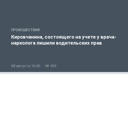
ПРОИСШЕСТВИЯ
П
Кировчанина, состоящего на учете у врача-
нарколога лишили водительских прав
08 августа 16:00
933
0
Общество
1 из 12