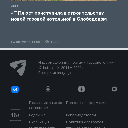
ЖКХ
Ж
«Т Плюс» приступила к строительству
новой газовой котельной в Слободском
04 августа 11:06
1222
0
Информационный портал «Первоисточник»
© 1istochnik, 2011 – 2026 гг.
Все права защищены
Пользовательское
Правовая информация
соглашение
Редакция
Рекламодателям
Публикация
Политика обработки
комментариев
персональных данных