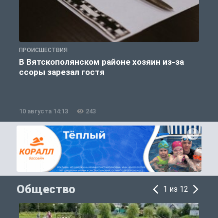
ПРОИСШЕСТВИЯ
П
В Вятскополянском районе хозяин из-за
ссоры зарезал гостя
10 августа 14:13
243
1
Общество
1 из 12