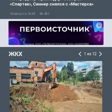
«Спартак», Синнер снялся с «Мастерса»
10 августа 10:28
451
0
ЖКХ
1 из 12