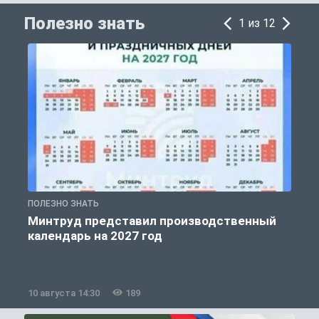
Полезно знать
1 из 12
ПОЛЕЗНО ЗНАТЬ
П
Минтруд представил производственный
календарь на 2027 год
10 августа 14:30
189
1