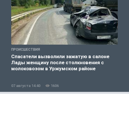
ПРОИСШЕСТВИЯ
П
Спасатели вызволили зажатую в салоне
Лады женщину после столкновения с
молоковозом в Уржумском районе
07 августа 14:40
1606
0