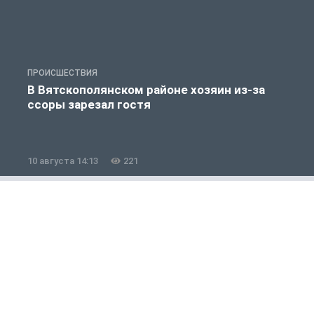
ПРОИСШЕСТВИЯ
П
В Вятскополянском районе хозяин из-за
ссоры зарезал гостя
10 августа 14:13
221
1
Общество
1 из 12