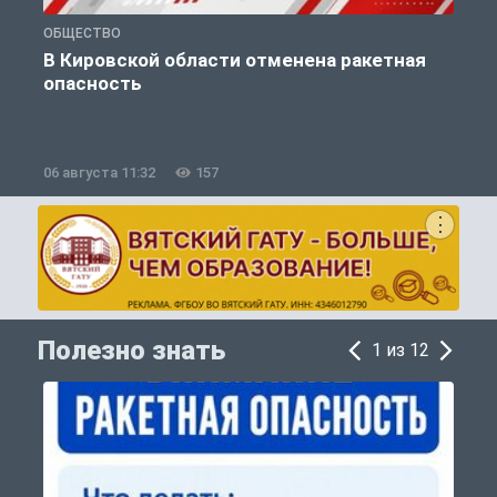
ОБЩЕСТВО
О
В Кировской области отменена ракетная
опасность
06 августа 11:32
157
0
Полезно знать
1 из 12