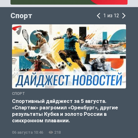
Спорт
1 из 12
СПОРТ
С
Спортивный дайджест за 5 августа.
«Спартак» разгромил «Оренбург», другие
результаты Кубка и золото России в
синхронном плавании.
06 августа 10:46
218
0