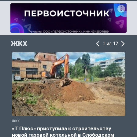
ЖКХ
1 из 12
ЖКХ
Ж
«Т Плюс» приступила к строительству
новой газовой котельной в Слободском