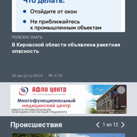
ПОЛЕЗНО ЗНАТЬ
Т
В Кировской области объявлена ракетная
опасность
06 августа 09:33
3175
0
Происшествия
1 из 12