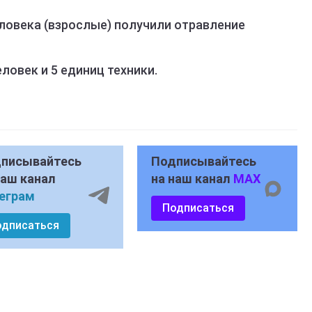
ловека (взрослые) получили отравление
ловек и 5 единиц техники.
писывайтесь
Подписывайтесь
наш канал
на наш канал
MAX
еграм
Подписаться
одписаться