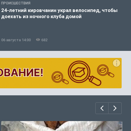
ПРОИСШЕСТВИЯ
П
24-летний кировчанин украл велосипед, чтобы
В
доехать из ночного клуба домой
р
06 августа 14:00
682
0