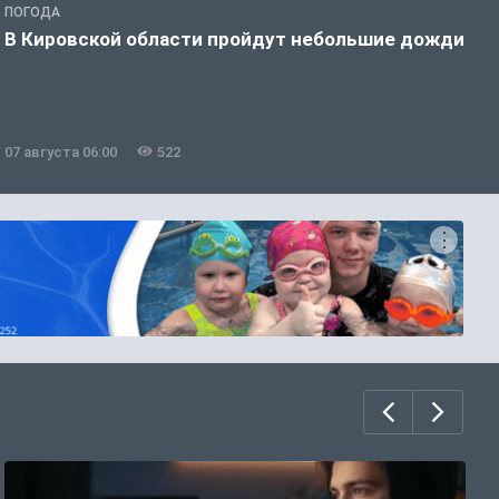
ПОГОДА
Г
В Кировской области пройдут небольшие дожди
Т
у
07 августа 06:00
522
0