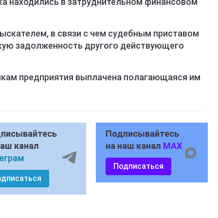
ка находились в затруднительном финансовом
ыскателем, в связи с чем судебным приставом
кую задолженность другого действующего
никам предприятия выплачена полагающаяся им
писывайтесь
Подписывайтесь
наш канал
на наш канал
MAX
еграм
Подписаться
одписаться