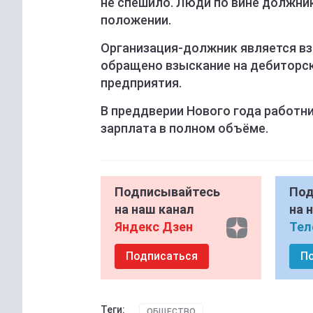
не спешило. Люди по вине должни
положении.
Организация-должник является вз
обращено взыскание на дебиторс
предприятия.
В преддверии Нового года работ
зарплата в полном объёме.
Подписывайтесь
Под
на наш канал
на 
Яндекс Дзен
Тел
Подписаться
П
Теги:
ОБЩЕСТВО