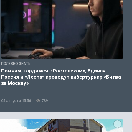
ПОЛЕЗНО ЗНАТЬ
П
Помним, гордимся: «Ростелеком», Единая
А
Россия и «Леста» проведут кибертурнир «Битва
о
за Москву»
05 августа 15:56
789
0