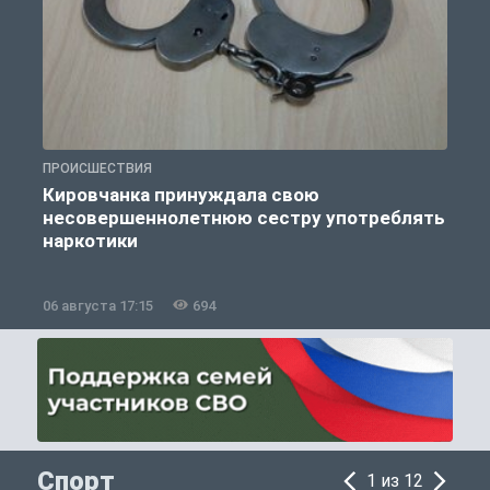
ПРОИСШЕСТВИЯ
П
Кировчанка принуждала свою
несовершеннолетнюю сестру употреблять
к
наркотики
06 августа 17:15
694
0
Спорт
1 из 12