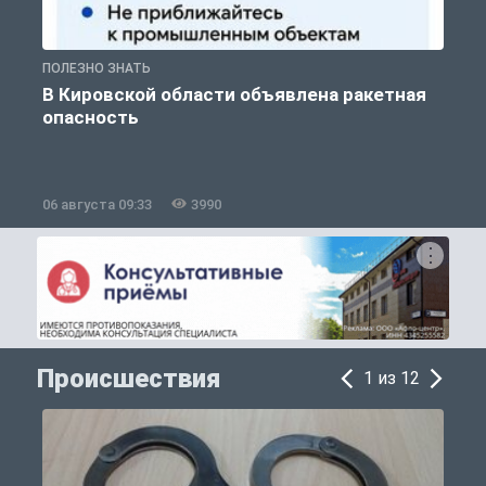
ПОЛЕЗНО ЗНАТЬ
Т
В Кировской области объявлена ракетная
опасность
06 августа 09:33
3990
0
Происшествия
1 из 12