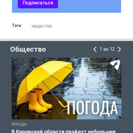
Подписаться
Теги:
ОБЩЕСТВО
Общество
1 из 12
ПОГОДА
Г
В Кировской области пройдут небольшие