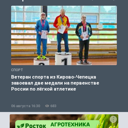
СПОРТ
С
Ветеран спорта из Кирово-Чепецка
завоевал две медали на первенстве
России по лёгкой атлетике
06 августа 16:30
683
0