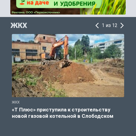
ЖКХ
1 из 12
ЖКХ
Ж
«Т Плюс» приступила к строительству
новой газовой котельной в Слободском