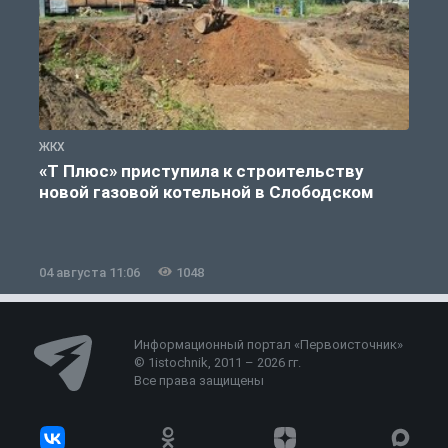
ЖКХ
Ж
«Т Плюс» приступила к строительству
новой газовой котельной в Слободском
04 августа 11:06
1048
0
Информационный портал «Первоисточник»
© 1istochnik, 2011 – 2026 гг.
Все права защищены