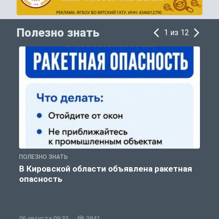
Полезно знать
1 из 12
ПОЛЕЗНО ЗНАТЬ
Т
В Кировской области объявлена ракетная
опасность
06 августа 09:33
3941
0