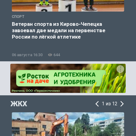
СПОРТ
С
Ветеран спорта из Кирово-Чепецка
завоевал две медали на первенстве
России по лёгкой атлетике
06 августа 16:30
644
0
ЖКХ
1 из 12