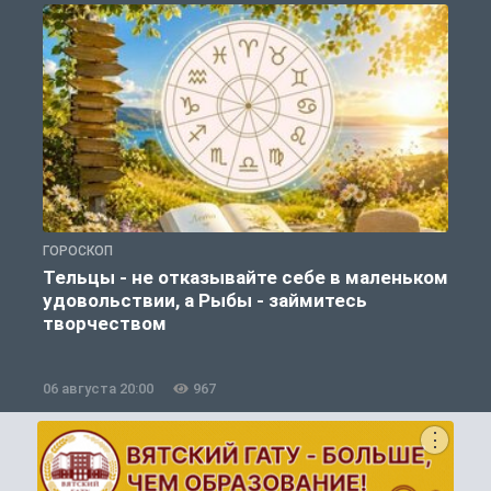
ГОРОСКОП
О
Тельцы - не отказывайте себе в маленьком
удовольствии, а Рыбы - займитесь
творчеством
06 августа 20:00
967
0