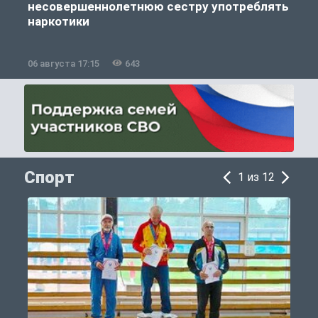
несовершеннолетнюю сестру употреблять
к
наркотики
06 августа 17:15
643
0
Спорт
1 из 12