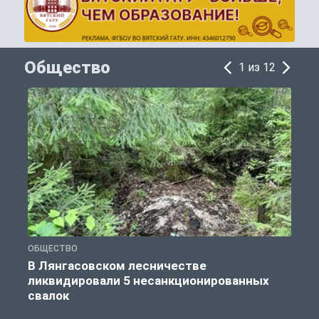
Общество
1 из 12
ОБЩЕСТВО
О
В Лянгасовском лесничестве
ликвидировали 5 несанкционированных
свалок