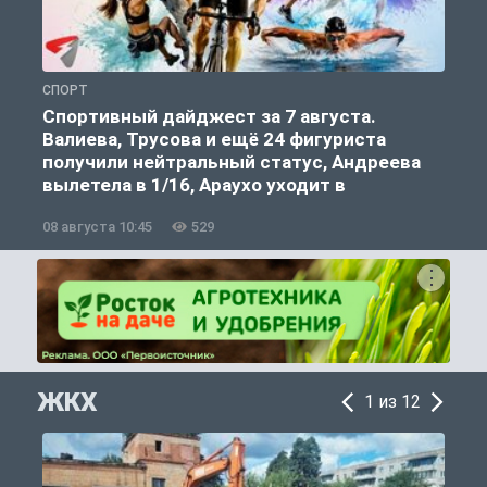
СПОРТ
С
Спортивный дайджест за 7 августа.
Валиева, Трусова и ещё 24 фигуриста
получили нейтральный статус, Андреева
вылетела в 1/16, Араухо уходит в
«Ливерпуль»
08 августа 10:45
529
0
ЖКХ
1 из 12