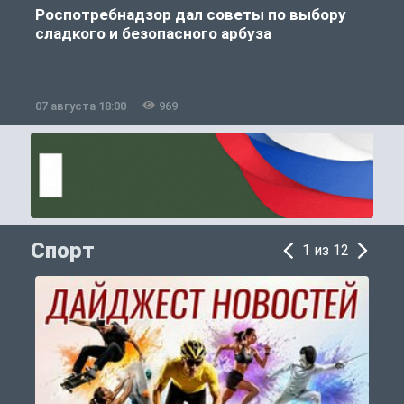
Роспотребнадзор дал советы по выбору
сладкого и безопасного арбуза
07 августа 18:00
969
0
Спорт
1 из 12