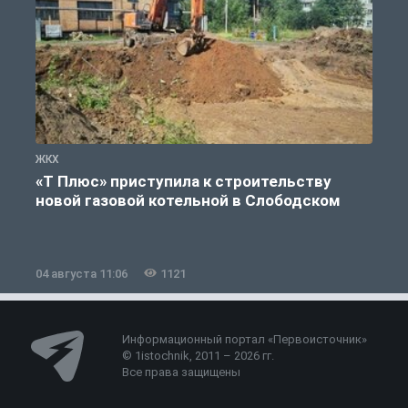
ЖКХ
Ж
«Т Плюс» приступила к строительству
новой газовой котельной в Слободском
04 августа 11:06
1121
0
Информационный портал «Первоисточник»
© 1istochnik, 2011 – 2026 гг.
Все права защищены