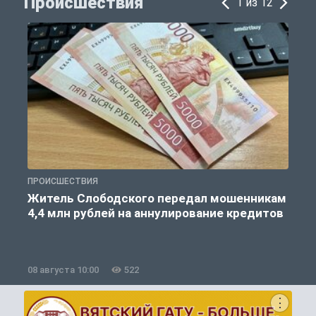
Происшествия
1 из 12
ПРОИСШЕСТВИЯ
П
Житель Слободского передал мошенникам
4,4 млн рублей на аннулирование кредитов
08 августа 10:00
522
0