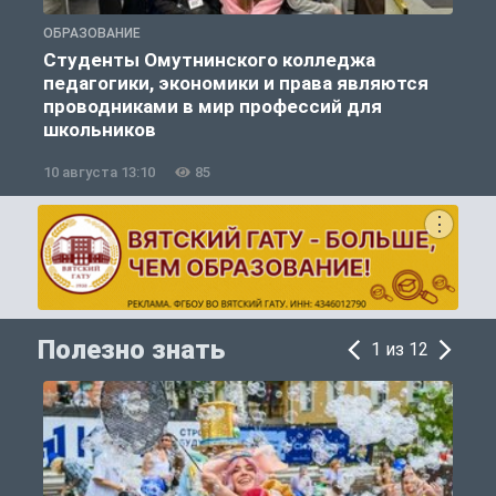
ОБРАЗОВАНИЕ
О
Студенты Омутнинского колледжа
педагогики, экономики и права являются
проводниками в мир профессий для
школьников
10 августа 13:10
85
1
Полезно знать
1 из 12