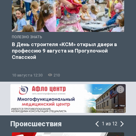
ПОЛЕЗНО ЗНАТЬ
П
В День строителя «КСМ» открыл двери в
профессию 9 августа на Прогулочной
Спасской
10 августа 12:30
210
0
Происшествия
1 из 12