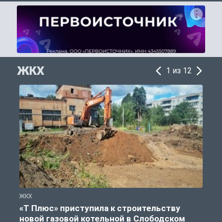
ЖКХ
1 из 12
ЖКХ
Ж
«Т Плюс» приступила к строительству
новой газовой котельной в Слободском