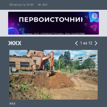
«Ливерпуль»
08 августа 10:45
434
0
ЖКХ
1 из 12
ЖКХ
Ж