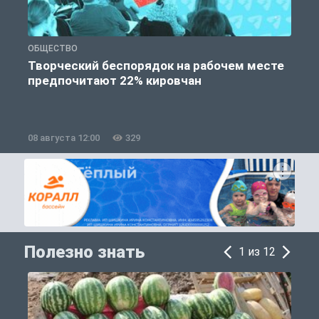
ОБЩЕСТВО
П
Творческий беспорядок на рабочем месте
предпочитают 22% кировчан
08 августа 12:00
329
0
Полезно знать
1 из 12