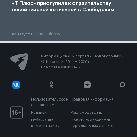
«Т Плюс» приступила к строительству
новой газовой котельной в Слободском
04 августа 11:06
1120
0
Информационный портал «Первоисточник»
© 1istochnik, 2011 – 2026 гг.
Все права защищены
Пользовательское
Правовая информация
соглашение
Редакция
Рекламодателям
Публикация
Политика обработки
комментариев
персональных данных