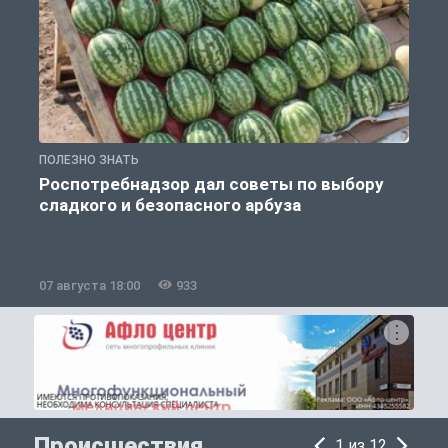
ПОЛЕЗНО ЗНАТЬ
П
Роспотребнадзор дал советы по выбору
сладкого и безопасного арбуза
07 августа 18:00
933
0
Происшествия
1 из 12