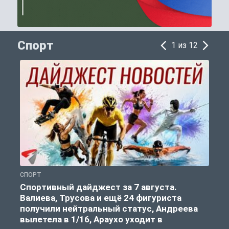
Спорт
1 из 12
СПОРТ
С
Спортивный дайджест за 7 августа.
Валиева, Трусова и ещё 24 фигуриста
получили нейтральный статус, Андреева
вылетела в 1/16, Араухо уходит в