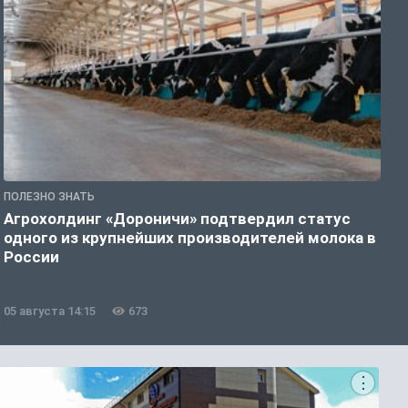
ПОЛЕЗНО ЗНАТЬ
П
Агрохолдинг «Дороничи» подтвердил статус

одного из крупнейших производителей молока в
М
России
05 августа 14:15
673
0