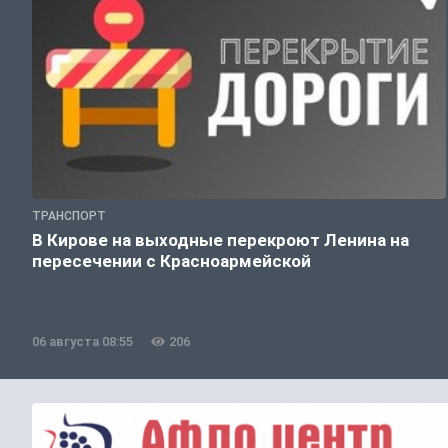
ТРАНСПОРТ
В Кирове на выходные перекроют Ленина на
пересечении с Красноармейской
06 августа 08:55
206