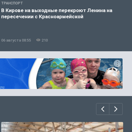
ТРАНСПОРТ
П
В Кирове на выходные перекроют Ленина на
С
пересечении с Красноармейской
д
06 августа 08:55
210
0