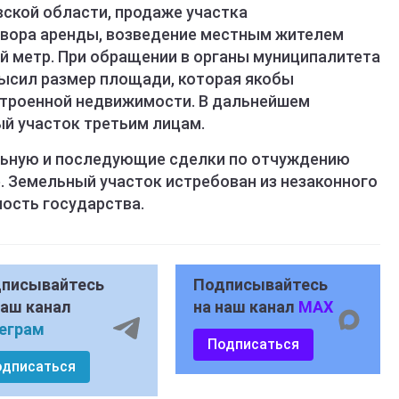
вской области, продаже участка
вора аренды, возведение местным жителем
 метр. При обращении в органы муниципалитета
высил размер площади, которая якобы
строенной недвижимости. В дальнейшем
й участок третьим лицам.
льную и последующие сделки по отчуждению
. Земельный участок истребован из незаконного
ность государства.
писывайтесь
Подписывайтесь
наш канал
на наш канал
MAX
еграм
Подписаться
одписаться