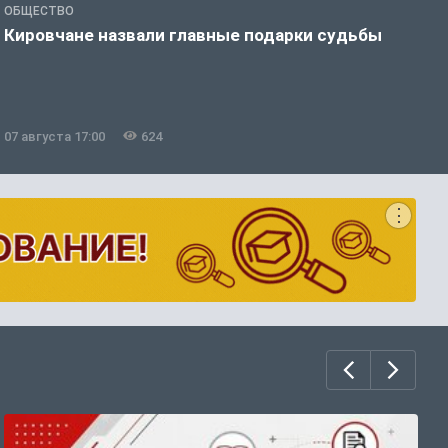
ОБЩЕСТВО
Э
Кировчане назвали главные подарки судьбы
В
о
07 августа 17:00
624
0