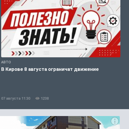
АВТО
П
В Кирове 8 августа ограничат движение
В
о
07 августа 11:30
1238
0