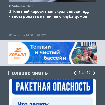
ПРОИСШЕСТВИЯ
О
24-летний кировчанин украл велосипед,
чтобы доехать из ночного клуба домой
06 августа 14:00
124
0
Полезно знать
1 из 12