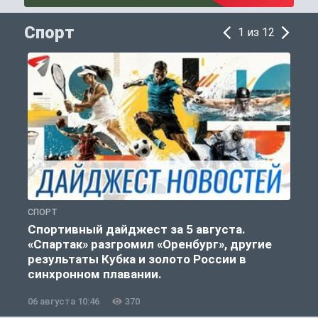
Спорт
1 из 12
СПОРТ
С
Спортивный дайджест за 5 августа.
«Спартак» разгромил «Оренбург», другие
результаты Кубка и золото России в
синхронном плавании.
06 августа 10:46
370
0