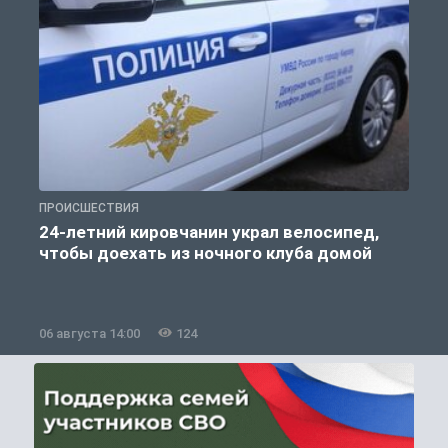
ПРОИСШЕСТВИЯ
П
24-летний кировчанин украл велосипед,
В
чтобы доехать из ночного клуба домой
06 августа 14:00
124
0