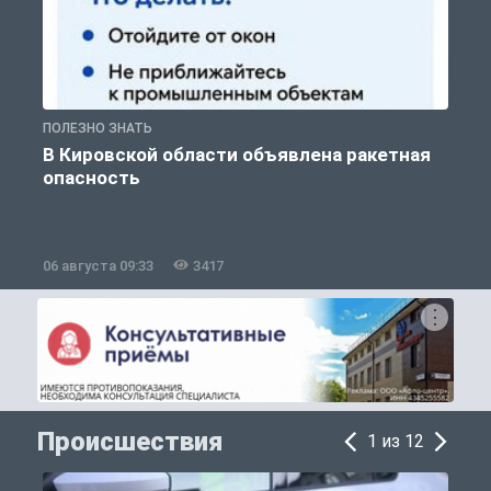
ПОЛЕЗНО ЗНАТЬ
Т
В Кировской области объявлена ракетная
опасность
06 августа 09:33
3417
0
Происшествия
1 из 12