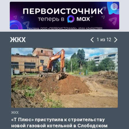
ЖКХ
1 из 12
ЖКХ
Ж
«Т Плюс» приступила к строительству
новой газовой котельной в Слободском