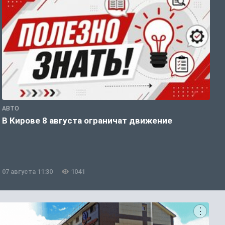
АВТО
П
В Кирове 8 августа ограничат движение
В
о
07 августа 11:30
1041
0