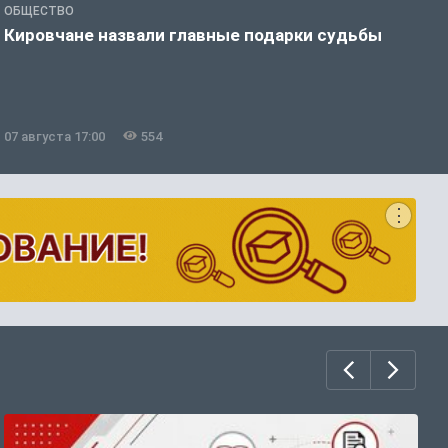
ОБЩЕСТВО
Э
Кировчане назвали главные подарки судьбы
В
о
07 августа 17:00
554
0