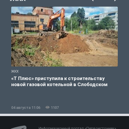
ЖКХ
Ж
«Т Плюс» приступила к строительству
новой газовой котельной в Слободском
04 августа 11:06
1107
0
Информационный портал «Первоисточник»