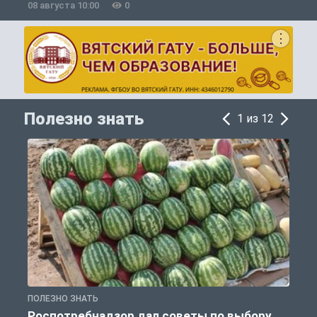
08 августа 10:00
0
0
Полезно знать
1 из 12
ПОЛЕЗНО ЗНАТЬ
П
Роспотребнадзор дал советы по выбору