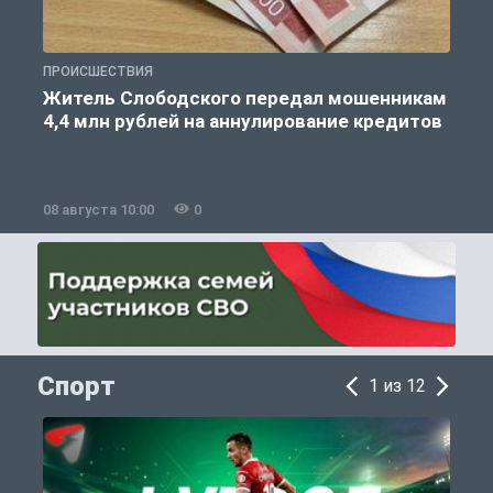
ПРОИСШЕСТВИЯ
П
Житель Слободского передал мошенникам
4,4 млн рублей на аннулирование кредитов
08 августа 10:00
0
0
Спорт
1 из 12