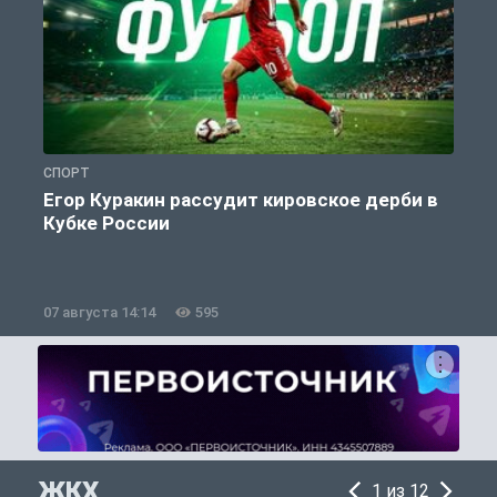
СПОРТ
С
Егор Куракин рассудит кировское дерби в
Кубке России
«
07 августа 14:14
595
0
ЖКХ
1 из 12