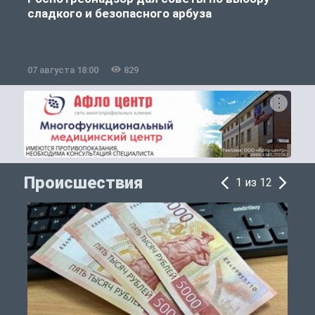
сладкого и безопасного арбуза
07 августа 18:00
829
0
Происшествия
1 из 12