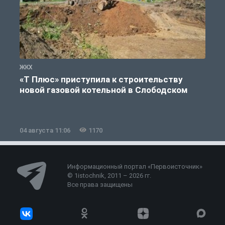
ЖКХ
Ж
«Т Плюс» приступила к строительству
новой газовой котельной в Слободском
04 августа 11:06
1170
0
Информационный портал «Первоисточник»
© 1istochnik, 2011 – 2026 гг.
Все права защищены