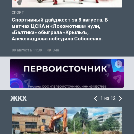
СПОРТ
С
Спортивный дайджест за 8 августа. В
матчах ЦСКА и «Локомотива» нули,
«Балтика» обыграла «Крылья»,
Александрова победила Соболенко.
09 августа 11:39
348
0
ЖКХ
1 из 12