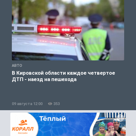
АВТО
О
В Кировской области каждое четвертое
ДТП - наезд на пешехода
09 августа 12:00
353
0