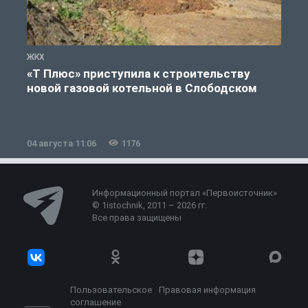
ЖКХ
Ж
«Т Плюс» приступила к строительству
новой газовой котельной в Слободском
04 августа 11:06
1176
0
Информационный портал «Первоисточник»
© 1istochnik, 2011 – 2026 гг.
Все права защищены
Пользовательское
Правовая информация
соглашение