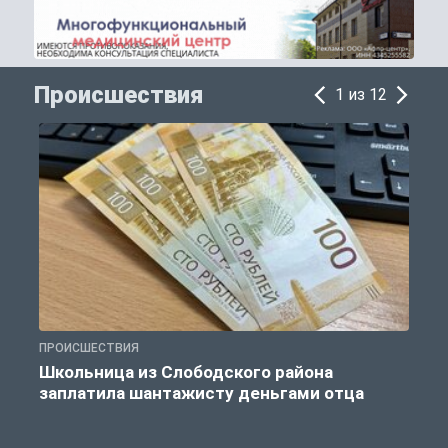
Происшествия
1 из 12
ПРОИСШЕСТВИЯ
П
Школьница из Слободского района
К
заплатила шантажисту деньгами отца