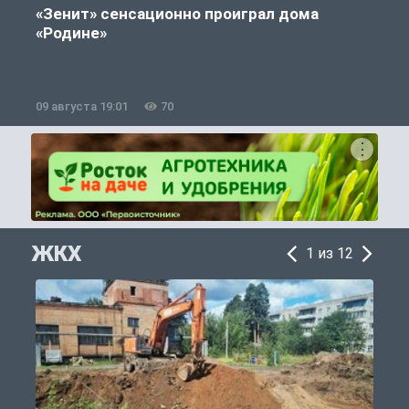
«Зенит» сенсационно проиграл дома
«Родине»
09 августа 19:01
70
0
ЖКХ
1 из 12