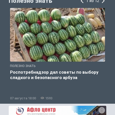
Полезно знать
1 из 12
ПОЛЕЗНО ЗНАТЬ
П
Роспотребнадзор дал советы по выбору
сладкого и безопасного арбуза
07 августа 18:00
1593
0