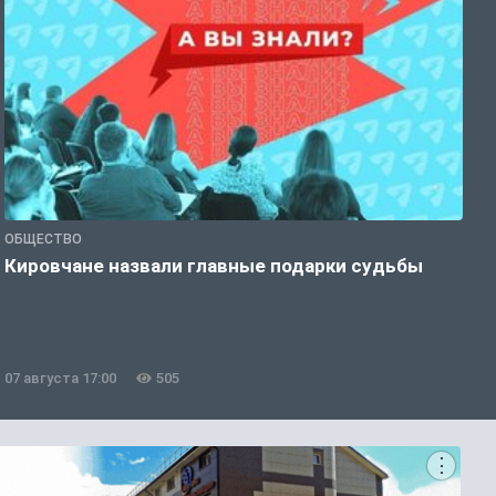
ОБЩЕСТВО
Э
Кировчане назвали главные подарки судьбы
В
о
07 августа 17:00
505
0