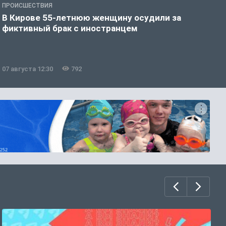
ПРОИСШЕСТВИЯ
П
В Кирове 55-летнюю женщину осудили за
В
фиктивный брак с иностранцем
07 августа 12:30
792
0