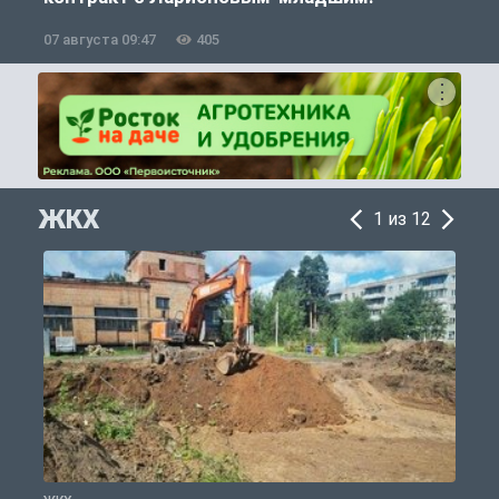
07 августа 09:47
405
0
ЖКХ
1 из 12