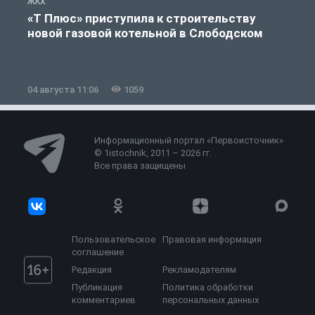
ЖКХ
Ж
«Т Плюс» приступила к строительству
новой газовой котельной в Слободском
04 августа 11:06
1059
0
Информационный портал «Первоисточник»
© 1istochnik, 2011 – 2026 гг.
Все права защищены
Пользовательское
Правовая информация
соглашение
Редакция
Рекламодателям
Публикация
Политика обработки
комментариев
персональных данных