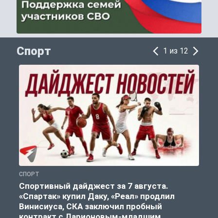
Спорт
1 из 12
СПОРТ
С
Спортивный дайджест за 7 августа.
«Спартак» купил Даку, «Реал» продлил
Винисиуса, СКА заключил пробный
контракт с Ларионовым-младшим.