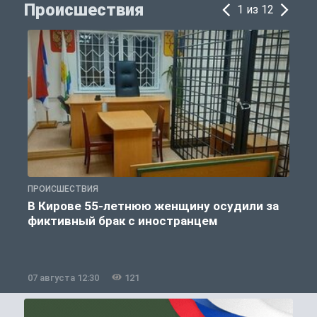
Происшествия
1 из 12
ПРОИСШЕСТВИЯ
П
В Кирове 55-летнюю женщину осудили за
фиктивный брак с иностранцем
07 августа 12:30
121
0