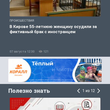
ПРОИСШЕСТВИЯ
П
В Кирове 55-летнюю женщину осудили за
фиктивный брак с иностранцем
07 августа 12:30
121
0
Полезно знать
1 из 12