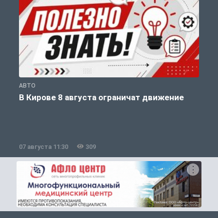
АВТО
П
В Кирове 8 августа ограничат движение
07 августа 11:30
309
0