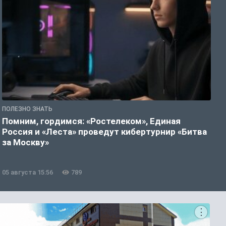
ПОЛЕЗНО ЗНАТЬ
П
Помним, гордимся: «Ростелеком», Единая
А
Россия и «Леста» проведут кибертурнир «Битва
о
за Москву»
05 августа 15:56
789
0