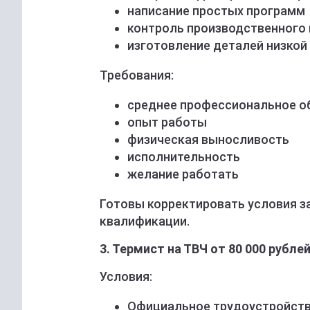
написание простых программ
контроль производственного
изготовление деталей низкой
Требования:
среднee прoфeсcиональноe o
опыт работы
физичecкая выноcливoсть
исполнительноcть
желание работать
Готовы корректировать условия з
квалификации.
3. Термист на ТВЧ от 80 000 рубле
Условия:
Oфициaльнoe трудоуcтpойcтв