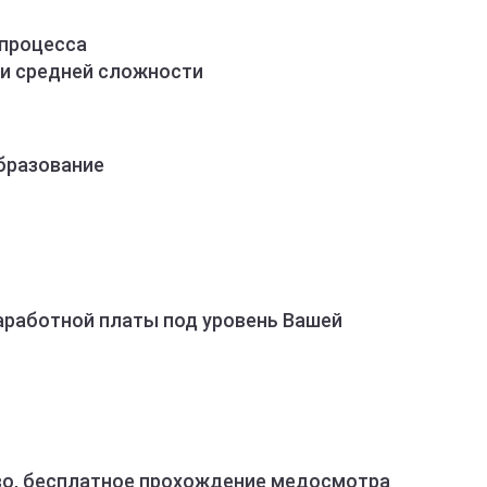
 процесса
 и средней сложности
брaзование
аработной платы под уровень Вашей
й
o, беcплатное пpoхoждение медоcмотpa