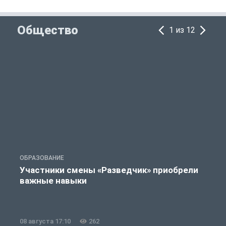
Общество
1 из 12
ОБРАЗОВАНИЕ
П
Участники смены «Разведчик» приобрели
К
важные навыки
08 августа 17:10
262
0