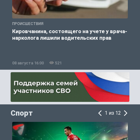
ПРОИСШЕСТВИЯ
П
Кировчанина, состоящего на учете у врача-
нарколога лишили водительских прав
08 августа 16:00
521
0
Спорт
1 из 12