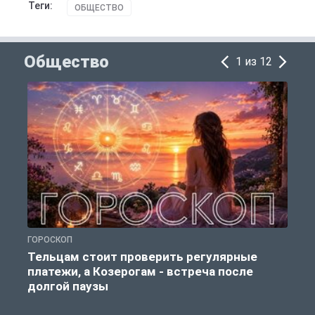
Теги:
ОБЩЕСТВО
Общество
1 из 12
ГОРОСКОП
О
Тельцам стоит проверить регулярные
платежи, а Козерогам - встреча после
долгой паузы