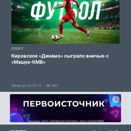
СПОРТ
С
Кировское «Динамо» сыграло вничью с
«Машук-КМВ»
в
08 августа 16:11
447
0