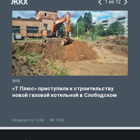
ЖКХ
1 из 12
ЖКХ
Ж
«Т Плюс» приступила к строительству
новой газовой котельной в Слободском
04 августа 11:06
1135
0