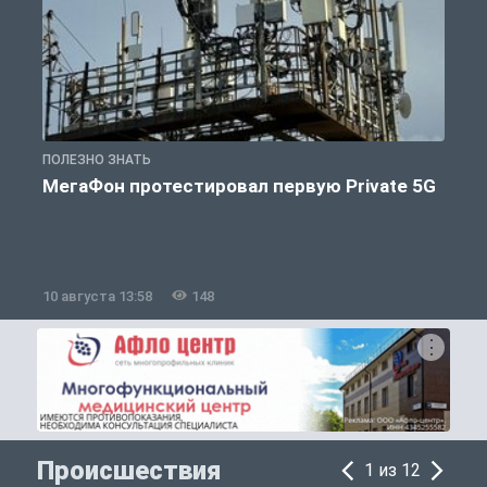
ПОЛЕЗНО ЗНАТЬ
П
МегаФон протестировал первую Private 5G
10 августа 13:58
148
1
Происшествия
1 из 12