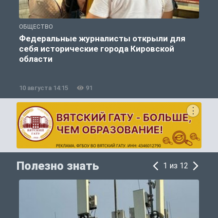
ОБЩЕСТВО
П
Федеральные журналисты открыли для
себя исторические города Кировской
области
10 августа 14:15
91
1
Полезно знать
1 из 12