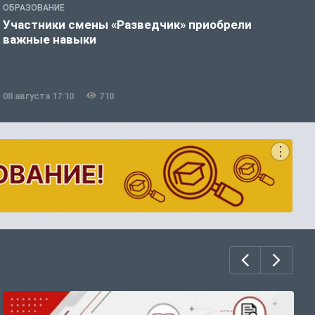
ОБРАЗОВАНИЕ
П
Участники смены «Разведчик» приобрели
К
важные навыки
н
08 августа 17:10
710
0