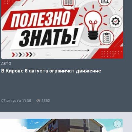
АВТО
П
В Кирове 8 августа ограничат движение
В
о
07 августа 11:30
3583
0