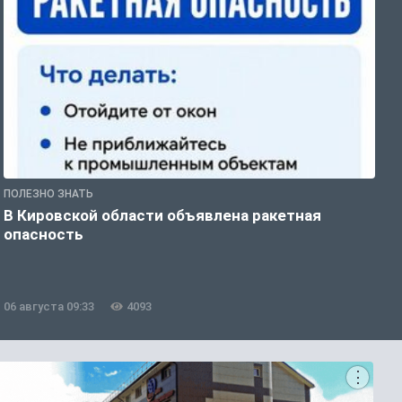
ПОЛЕЗНО ЗНАТЬ
Т
В Кировской области объявлена ракетная
В
опасность
п
06 августа 09:33
4093
0