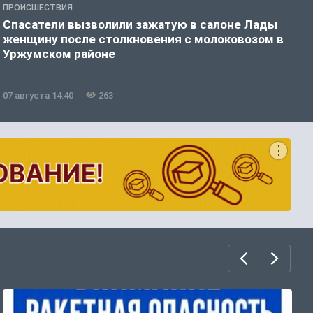
ПРОИСШЕСТВИЯ
О
Спасатели вызволили зажатую в салоне Лады
В
женщину после столкновения с молоковозом в
м
Уржумском районе
07 августа 14:40
263
0