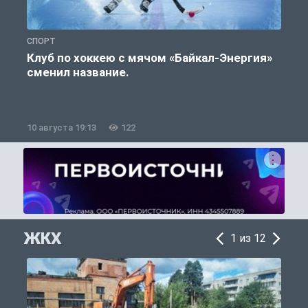
СПОРТ
С
Клуб по хоккею с мячом «Байкал-Энергия»
сменил название.
10 августа 19:13
122
1
ЖКХ
1 из 12