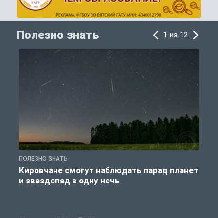
Полезно знать
1 из 12
ПОЛЕЗНО ЗНАТЬ
П
Кировчане смогут наблюдать парад планет
и звездопад в одну ночь
к