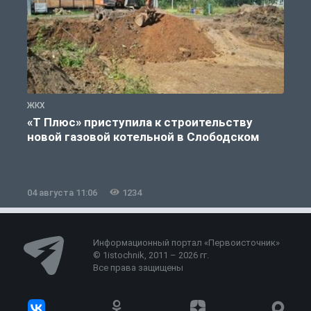
ЖКХ
Ж
«Т Плюс» приступила к строительству
новой газовой котельной в Слободском
04 августа 11:06
1234
0
Информационный портал «Первоисточник»
© 1istochnik, 2011 – 2026 гг.
Все права защищены