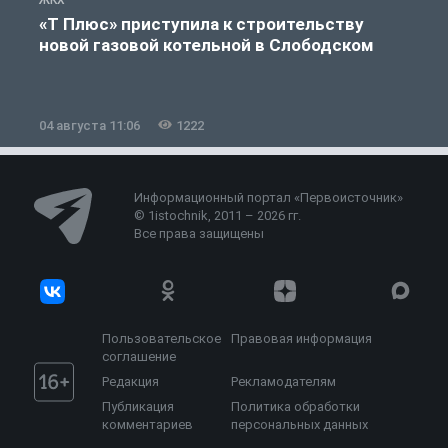
«Т Плюс» приступила к строительству
новой газовой котельной в Слободском
04 августа 11:06
1222
0
Информационный портал «Первоисточник»
© 1istochnik, 2011 – 2026 гг.
Все права защищены
Пользовательское
Правовая информация
соглашение
Редакция
Рекламодателям
Публикация
Политика обработки
комментариев
персональных данных