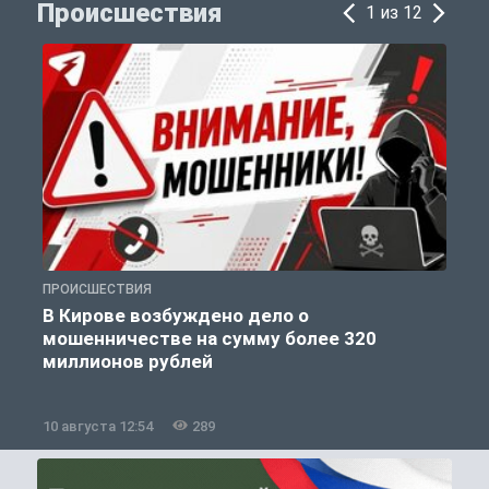
Происшествия
1 из 12
ПРОИСШЕСТВИЯ
П
В Кирове возбуждено дело о
мошенничестве на сумму более 320
миллионов рублей
10 августа 12:54
289
1