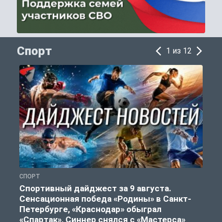
Спорт
1 из 12
СПОРТ
Ф
Спортивный дайджест за 9 августа.
Сенсационная победа «Родины» в Санкт-
Петербурге, «Краснодар» обыграл
«Спартак», Синнер снялся с «Мастерса»