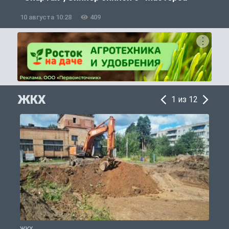
10 августа 10:28
409
0
ЖКХ
1 из 12
ЖКХ
Ж