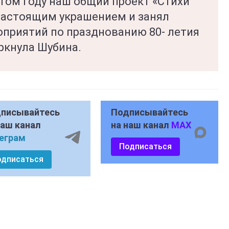
том году наш общий проект «Стихи
настоящим украшением и занял
оприятий по празднованию 80- летия
ркнула Шубина.
писывайтесь
Подписывайтесь
наш канал
на наш канал
MAX
еграм
Подписаться
одписаться