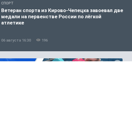
СПОРТ
О
Ветеран спорта из Кирово-Чепецка завоевал две
В
медали на первенстве России по лёгкой
с
атлетике
06 августа 16:30
196
0