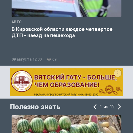
АВТО
О
В Кировской области каждое четвертое
ДТП - наезд на пешехода
09 августа 12:00
69
0
Полезно знать
1 из 12