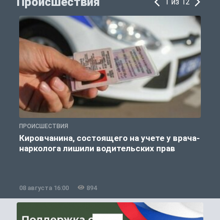
Происшествия
1 из 12
ПРОИСШЕСТВИЯ
П
Кировчанина, состоящего на учете у врача-
нарколога лишили водительских прав
08 августа 16:00
894
0