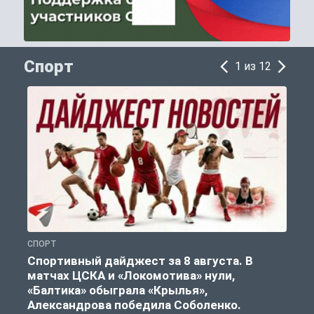
Спорт
1 из 12
СПОРТ
С
Спортивный дайджест за 8 августа. В
матчах ЦСКА и «Локомотива» нули,
«Балтика» обыграла «Крылья»,
Александрова победила Соболенко.