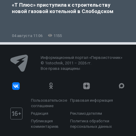
«Т Плюс» приступила к строительству
новой газовой котельной в Слободском
04 августа 11:06
1155
0
Информационный портал «Первоисточник»
© 1istochnik, 2011 – 2026 гг.
Все права защищены
Пользовательское
Правовая информация
соглашение
Редакция
Рекламодателям
Публикация
Политика обработки
комментариев
персональных данных