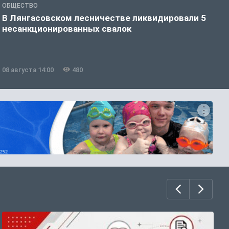
ОБЩЕСТВО
О
В Лянгасовском лесничестве ликвидировали 5
Т
несанкционированных свалок
п
08 августа 14:00
480
0