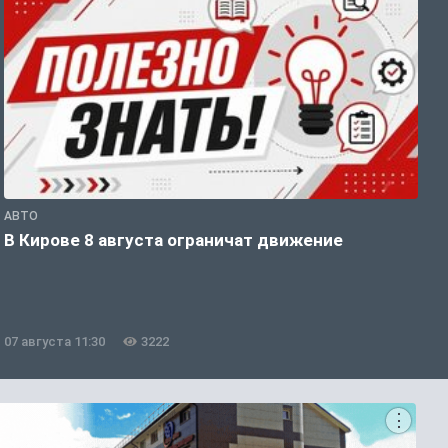
АВТО
П
В Кирове 8 августа ограничат движение
В
о
07 августа 11:30
3222
0