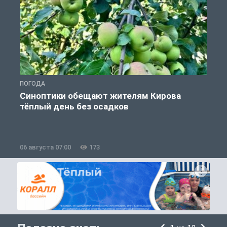
ПОГОДА
Г
Синоптики обещают жителям Кирова
тёплый день без осадков
06 августа 07:00
173
0