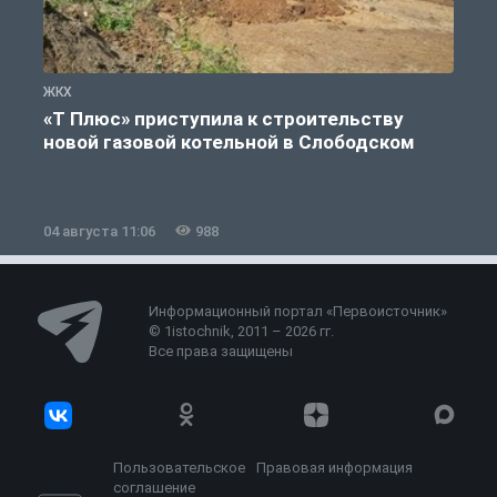
ЖКХ
Ж
«Т Плюс» приступила к строительству
новой газовой котельной в Слободском
04 августа 11:06
988
0
Информационный портал «Первоисточник»
© 1istochnik, 2011 – 2026 гг.
Все права защищены
Пользовательское
Правовая информация
соглашение