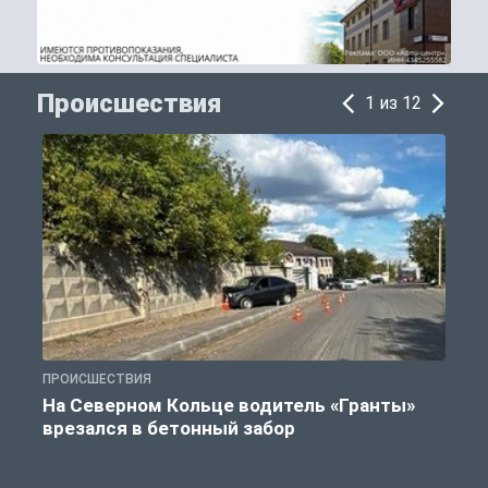
Происшествия
1 из 12
ПРОИСШЕСТВИЯ
П
На Северном Кольце водитель «Гранты»
врезался в бетонный забор