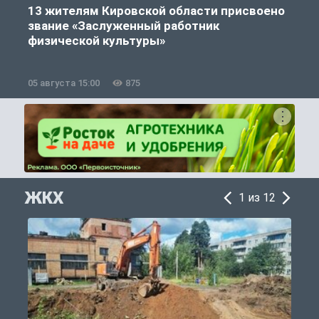
13 жителям Кировской области присвоено
звание «Заслуженный работник
физической культуры»
05 августа 15:00
875
0
ЖКХ
1 из 12