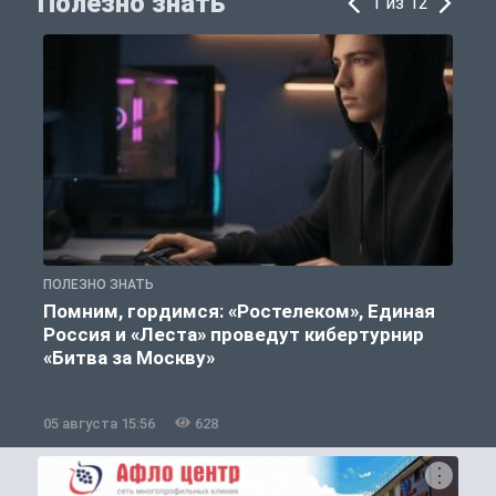
Полезно знать
1 из 12
ПОЛЕЗНО ЗНАТЬ
П
Помним, гордимся: «Ростелеком», Единая
Россия и «Леста» проведут кибертурнир
«Битва за Москву»
05 августа 15:56
628
0