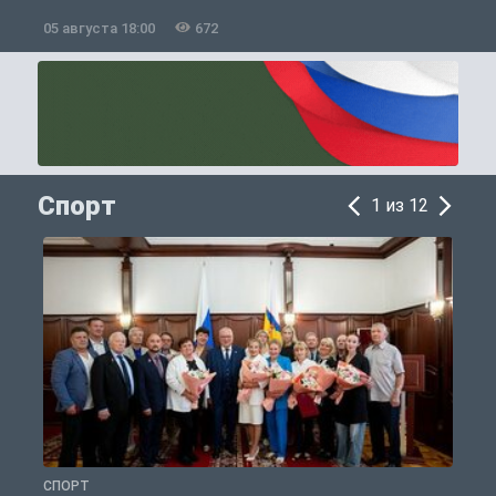
05 августа 18:00
672
0
Спорт
1 из 12
СПОРТ
С