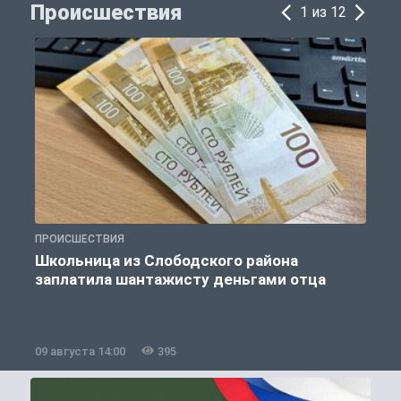
Происшествия
1 из 12
ПРОИСШЕСТВИЯ
П
Школьница из Слободского района
К
заплатила шантажисту деньгами отца
09 августа 14:00
395
0