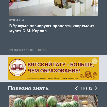
КУЛЬТУРА
П
В Уржуме планируют провести капремонт
музея С.М. Кирова
09 августа 16:00
165
0
Полезно знать
1 из 12