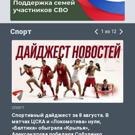
Спорт
1 из 12
СПОРТ
С
Спортивный дайджест за 8 августа. В
матчах ЦСКА и «Локомотива» нули,
«Балтика» обыграла «Крылья»,
Александрова победила Соболенко.