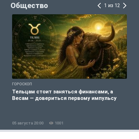
Общество
1 из 12
ГОРОСКОП
П
Тельцам стоит заняться финансами, а
Весам — довериться первому импульсу
05 августа 20:00
1001
0