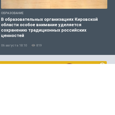
ОБРАЗОВАНИЕ
О
В образовательных организациях Кировской
К
области особое внимание уделяется
т
сохранению традиционных российских
ценностей
06 августа 18:10
819
0