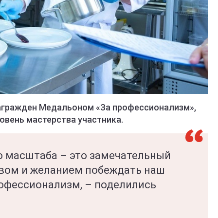
награжден Медальоном «За профессионализм»,
овень мастерства участника.
о масштаба – это замечательный
твом и желанием побеждать наш
рофессионализм, – поделились